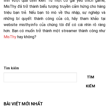
lĩnh vượt qua định kiến. Từ một cô gái yêu thích game,
MisThy đã trở thành biểu tượng truyền cảm hứng cho hàng
triệu bạn trẻ. Nếu bạn tò mò về thu nhập, sự nghiệp và
những bí quyết thành công của cô, hãy tham khảo tại
website misthy.info của chúng tôi để có cái nhìn rõ ràng
hơn. Bạn có muốn trở thành một streamer thành công như
MisThy
hay không?
Tìm kiếm
TÌM
KIẾM
BÀI VIẾT MỚI NHẤT