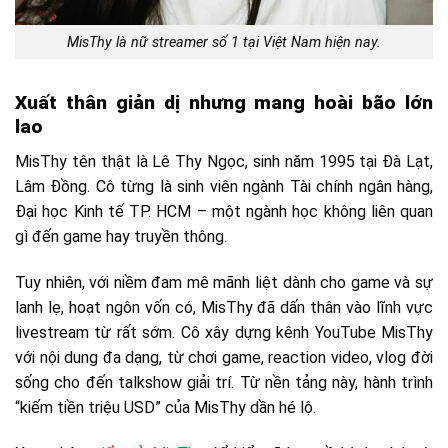
MisThy là nữ streamer số 1 tại Việt Nam hiện nay.
Xuất thân giản dị nhưng mang hoài bão lớn
lao
MisThy tên thật là Lê Thy Ngọc, sinh năm 1995 tại Đà Lạt,
Lâm Đồng. Cô từng là sinh viên ngành Tài chính ngân hàng,
Đại học Kinh tế TP. HCM – một ngành học không liên quan
gì đến game hay truyền thông.
Tuy nhiên, với niềm đam mê mãnh liệt dành cho game và sự
lanh lẹ, hoạt ngôn vốn có, MisThy đã dấn thân vào lĩnh vực
livestream từ rất sớm. Cô xây dựng kênh YouTube MisThy
với nội dung đa dạng, từ chơi game, reaction video, vlog đời
sống cho đến talkshow giải trí. Từ nền tảng này, hành trình
“kiếm tiền triệu USD” của MisThy dần hé lộ.