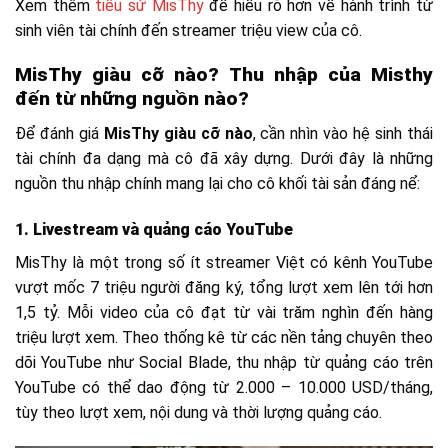
Xem thêm
tiểu sử MisThy
để hiểu rõ hơn về hành trình từ
sinh viên tài chính đến streamer triệu view của cô.
MisThy giàu cỡ nào? Thu nhập của Misthy
đến từ những nguồn nào?
Để đánh giá
MisThy giàu cỡ nào
, cần nhìn vào hệ sinh thái
tài chính đa dạng mà cô đã xây dựng. Dưới đây là những
nguồn thu nhập chính mang lại cho cô khối tài sản đáng nể:
1. Livestream và quảng cáo YouTube
MisThy là một trong số ít streamer Việt có kênh YouTube
vượt mốc 7 triệu người đăng ký, tổng lượt xem lên tới hơn
1,5 tỷ. Mỗi video của cô đạt từ vài trăm nghìn đến hàng
triệu lượt xem. Theo thống kê từ các nền tảng chuyên theo
dõi YouTube như Social Blade, thu nhập từ quảng cáo trên
YouTube có thể dao động từ 2.000 – 10.000 USD/tháng,
tùy theo lượt xem, nội dung và thời lượng quảng cáo.